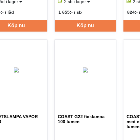
låd i lager
2 sb i lager
2 s
:- / låd
1 655:- / sb
824:- 
per LÅD
SEK per SB
SEK p
Köp nu
Köp nu
ETSLAMPA VAPOR
COAST G22 ficklampa
COAST
0
100 lumen
med e
lumen