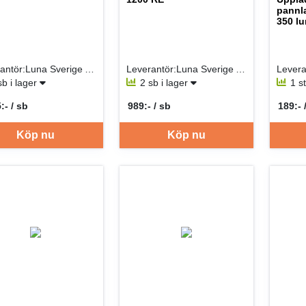
pannl
350 l
Leverantör:Luna Sverige AB
Leverantör:Luna Sverige AB
sb i lager
2 sb i lager
1 s
:- / sb
989:- / sb
189:- 
per SB
SEK per SB
SEK p
Köp nu
Köp nu