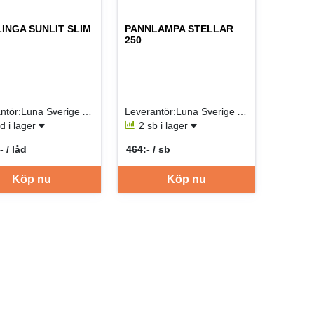
INGA SUNLIT SLIM
PANNLAMPA STELLAR
250
Leverantör:Luna Sverige AB
Leverantör:Luna Sverige AB
åd i lager
2 sb i lager
- / låd
464:- / sb
er LÅD
SEK per SB
Köp nu
Köp nu