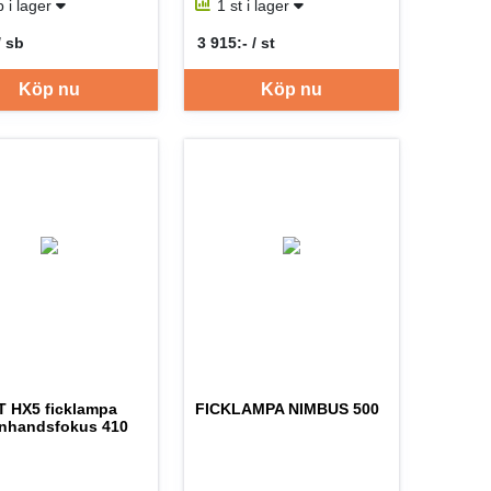
b i lager
1 st i lager
/ sb
3 915:- / st
er SB
SEK per ST
Köp nu
Köp nu
 HX5 ficklampa
FICKLAMPA NIMBUS 500
nhandsfokus 410