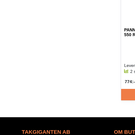
PAN
550 
2 
774:-
SEK 
TAKGIGANTEN AB
OM BUT