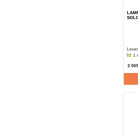
LAMP
SOL
1 
2 005
SEK 