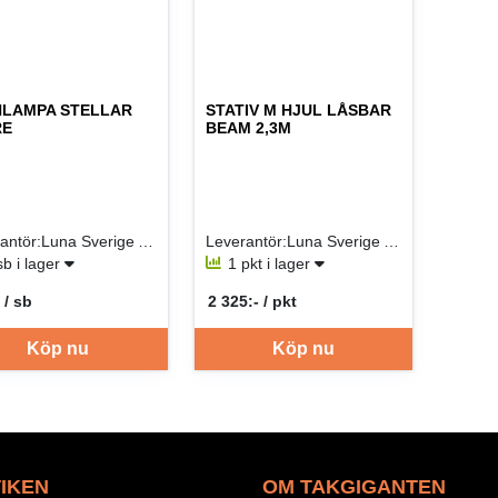
NLAMPA STELLAR
STATIV M HJUL LÅSBAR
RE
BEAM 2,3M
Leverantör:Luna Sverige AB
Leverantör:Luna Sverige AB
sb i lager
1 pkt i lager
 / sb
2 325:- / pkt
per SB
SEK per PKT
Köp nu
Köp nu
IKEN
OM TAKGIGANTEN