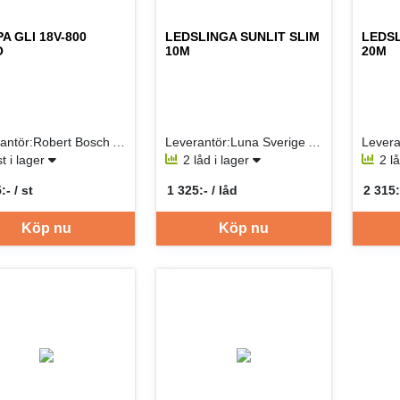
A GLI 18V-800
LEDSLINGA SUNLIT SLIM
LEDSL
O
10M
20M
Leverantör:Robert Bosch AB
Leverantör:Luna Sverige AB
st i lager
2 låd i lager
2 l
:- / st
1 325:- / låd
2 315:
per ST
SEK per LÅD
SEK p
Köp nu
Köp nu