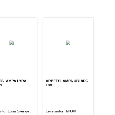
TSLAMPA LYRA
ARBETSLAMPA UB18DC
RE
18V
Leverantör:Luna Sverige AB
Leverantör:HiKOKI