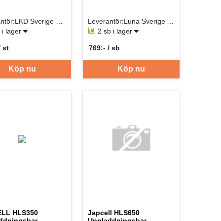
Leverantör:LKD Sverige Filial
Leverantör:Luna Sverige AB
t i lager
2 sb i lager
/ st
769:- / sb
er ST
SEK per SB
Köp nu
Köp nu
LL HLS350
Japcell HLS650
ddningsbar
Uppladdningsbar