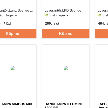
Leverantör:Luna Sverige AB
Leverantör:LKD Sverige Filial
låd i lager
3 st i lager
3 s
:- / låd
289:- / st
484:- 
per LÅD
SEK per ST
SEK p
Köp nu
Köp nu
LAMPA NIMBUS 600
HANDLAMPA ILLUMINE
JAPCE
1200 RE
Uppla