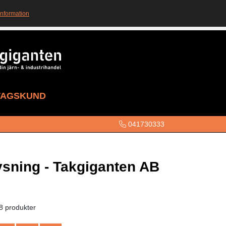
information
TAGSKUND
041730333
ysning - Takgiganten AB
8 produkter