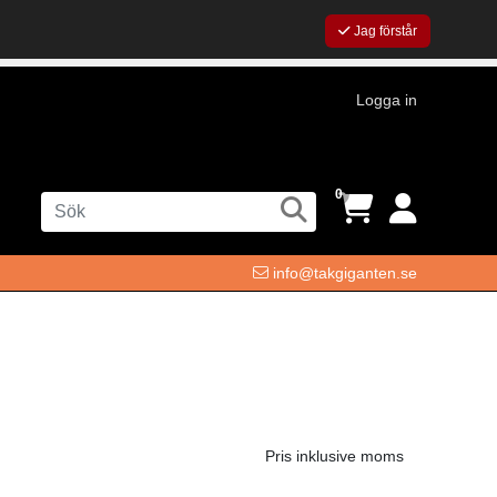
Jag förstår
Logga in
0
info@takgiganten.se
Pris inklusive moms