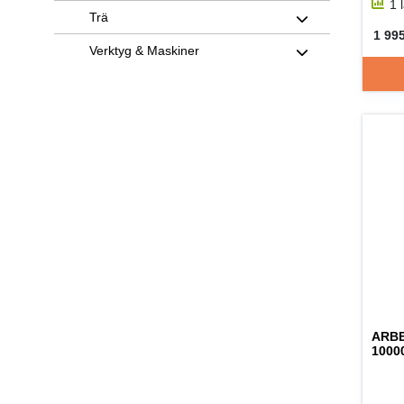
1 
Trä
1 995
SEK 
Verktyg & Maskiner
ARB
1000