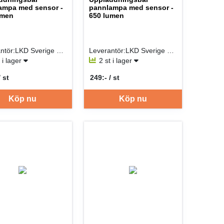
ampa med sensor -
pannlampa med sensor -
umen
650 lumen
Leverantör:LKD Sverige Filial
Leverantör:LKD Sverige Filial
t i lager
2 st i lager
/ st
249:- / st
er ST
SEK per ST
Köp nu
Köp nu