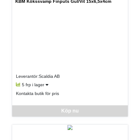
KBM Kökssvamp Finputs Gul/Vit 15x6,5x4cm
Leverantör:Scaldia AB
5 frp i lager
Kontakta butik för pris
Denna vara går inte att beställa via webben just nu, vänligen kon
Köp nu