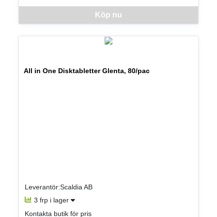
Denna vara går inte att beställa via webben just nu, vänligen kon
Köp nu
All in One Disktabletter Glenta, 80/pac
Leverantör:Scaldia AB
3 frp i lager
Kontakta butik för pris