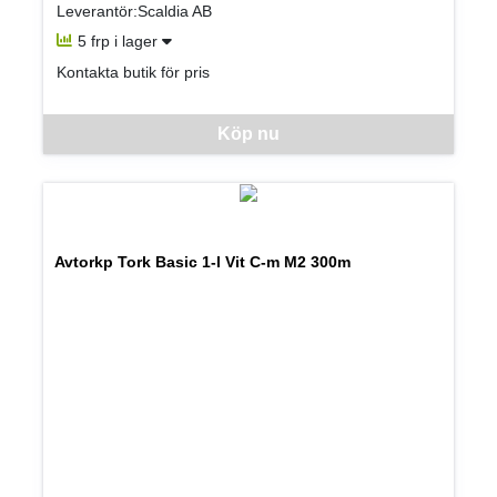
Leverantör:Scaldia AB
5 frp i lager
Kontakta butik för pris
Denna vara går inte att beställa via webben just nu, vänligen kon
Köp nu
Avtorkp Tork Basic 1-l Vit C-m M2 300m