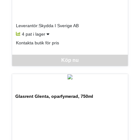
Leverantör:Skydda I Sverige AB
4 pat i lager
Kontakta butik för pris
Denna vara går inte att beställa via webben just nu, vänligen kon
Köp nu
Glasrent Glenta, oparfymerad, 750ml