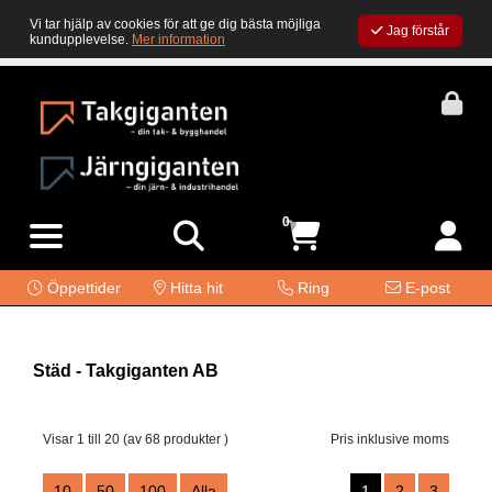
Vi tar hjälp av cookies för att ge dig bästa möjliga
Jag förstår
kundupplevelse.
Mer information
0
Öppettider
Hitta hit
Ring
E-post
Städ - Takgiganten AB
Visar 1 till 20 (av 68 produkter )
Pris inklusive moms
10
50
100
Alla
1
2
3