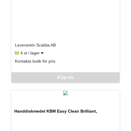
Leverantör:Scaldia AB
4 st i lager
Kontakta butik för pris
Denna vara går inte att beställa via webben just nu, vänligen kon
Köp nu
Handdiskmedel KBM Easy Clean Brilliant,