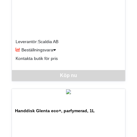
Leverantör:Scaldia AB
Beställningsvara
Kontakta butik för pris
Denna vara går inte att beställa via webben just nu, vänligen kon
Köp nu
Handdisk Glenta eco+, parfymerad, 1L