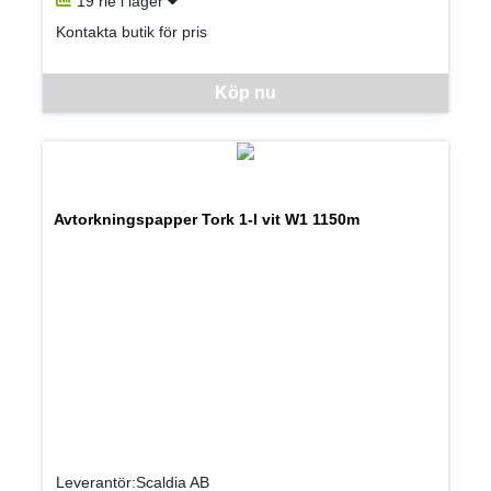
19 rle i lager
Kontakta butik för pris
Denna vara går inte att beställa via webben just nu, vänligen kon
Köp nu
Avtorkningspapper Tork 1-l vit W1 1150m
Leverantör:Scaldia AB