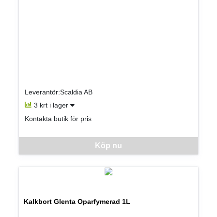
Leverantör:Scaldia AB
3 krt i lager
Kontakta butik för pris
Denna vara går inte att beställa via webben just nu, vänligen kon
Köp nu
Kalkbort Glenta Oparfymerad 1L