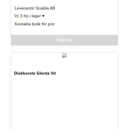
Leverantör:Scaldia AB
3 frp i lager
Kontakta butik för pris
Denna vara går inte att beställa via webben just nu, vänligen kon
Köp nu
Diskborste Glenta Vit