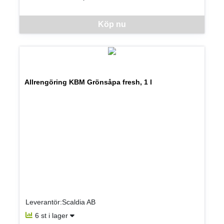
Denna vara går inte att beställa via webben just nu, vänligen kon
Köp nu
Allrengöring KBM Grönsåpa fresh, 1 l
Leverantör:Scaldia AB
6 st i lager