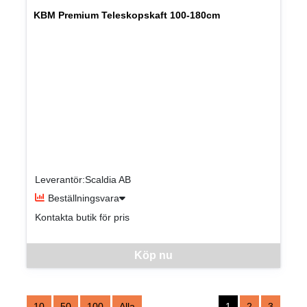
KBM Premium Teleskopskaft 100-180cm
Leverantör:Scaldia AB
Beställningsvara
Kontakta butik för pris
Denna vara går inte att beställa via webben just nu, vänligen kon
Köp nu
10
50
100
Alla
1
2
3