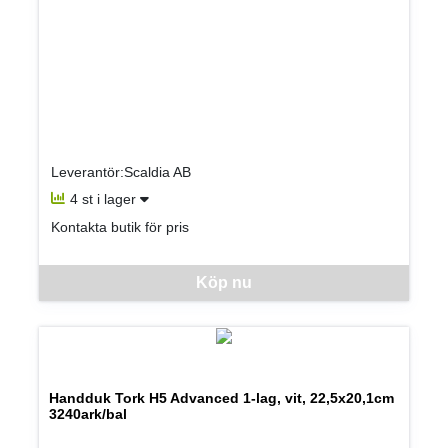
Leverantör:Scaldia AB
4 st i lager
Kontakta butik för pris
Denna vara går inte att beställa via webben just nu, vänligen kon
Köp nu
Handduk Tork H5 Advanced 1-lag, vit, 22,5x20,1cm
3240ark/bal