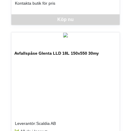
Kontakta butik för pris
Denna vara går inte att beställa via webben just nu, vänligen kon
Köp nu
Avfallspåse Glenta LLD 18L 150x550 30my
Leverantör:Scaldia AB