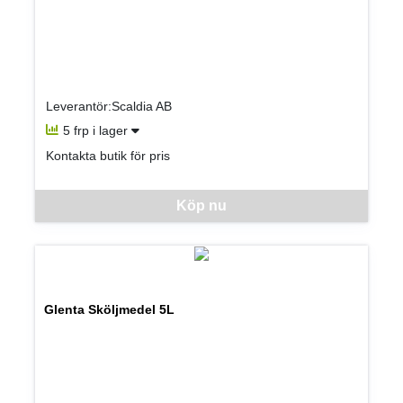
Leverantör:Scaldia AB
5 frp i lager
Kontakta butik för pris
Denna vara går inte att beställa via webben just nu, vänligen kon
Köp nu
Glenta Sköljmedel 5L