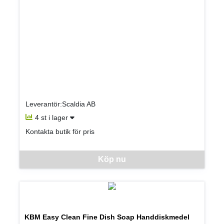
Leverantör:Scaldia AB
4 st i lager
Kontakta butik för pris
Denna vara går inte att beställa via webben just nu, vänligen kon
Köp nu
KBM Easy Clean Fine Dish Soap Handdiskmedel