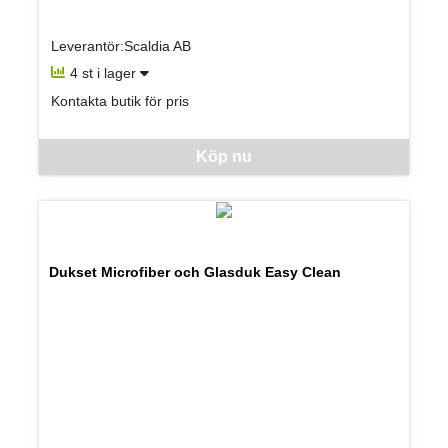
Leverantör:Scaldia AB
4 st i lager
Kontakta butik för pris
Denna vara går inte att beställa via webben just nu, vänligen kon
Köp nu
Dukset Microfiber och Glasduk Easy Clean