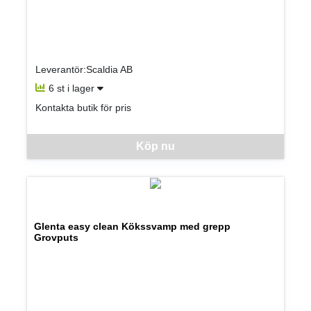
Leverantör:Scaldia AB
6 st i lager
Kontakta butik för pris
Denna vara går inte att beställa via webben just nu, vänligen kon
Köp nu
Glenta easy clean Kökssvamp med grepp
Grovputs