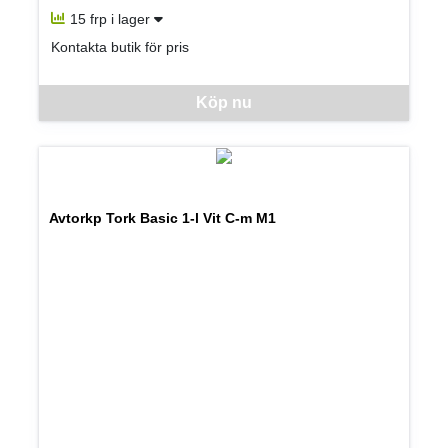
15 frp i lager
Kontakta butik för pris
Denna vara går inte att beställa via webben just nu, vänligen kon
Köp nu
Avtorkp Tork Basic 1-l Vit C-m M1