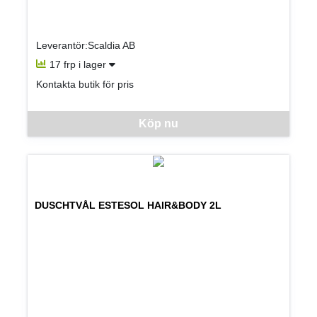
Leverantör:Scaldia AB
17 frp i lager
Kontakta butik för pris
Denna vara går inte att beställa via webben just nu, vänligen kon
Köp nu
DUSCHTVÅL ESTESOL HAIR&BODY 2L